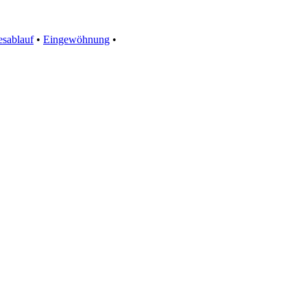
esablauf
•
Eingewöhnung
•