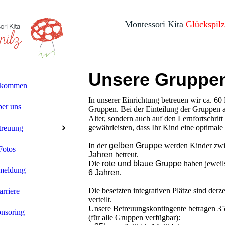
Montessori Kita
Glückspilz
Unsere Gruppe
lkommen
In unserer Einrichtung betreuen wir ca. 60
er uns
Gruppen. Bei der Einteilung der Gruppen a
Alter, sondern auch auf den Lernfortschrit
gewährleisten, dass Ihr Kind eine optimale 
treuung
In der
gelben Gruppe
werden Kinder zw
Fotos
Jahren
betreut.
Die
rote und blaue Gruppe
haben jeweils
meldung
6 Jahren
.
Die besetzten integrativen Plätze sind derze
rriere
verteilt.
Unsere Betreuungskontingente betragen 3
nsoring
(für alle Gruppen verfügbar):