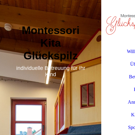
Montessori
Kita
Wil
Glückspilz
Üb
individuelle Betreuung für Ihr
Kind
Be
An
Ka
Spo